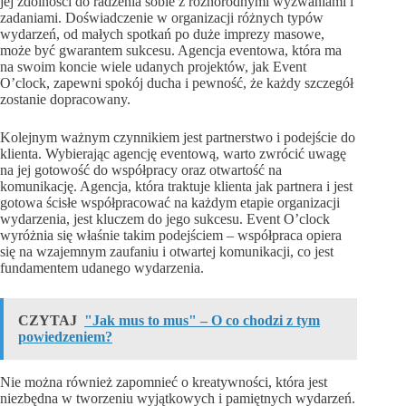
jej zdolności do radzenia sobie z różnorodnymi wyzwaniami i
zadaniami. Doświadczenie w organizacji różnych typów
wydarzeń, od małych spotkań po duże imprezy masowe,
może być gwarantem sukcesu. Agencja eventowa, która ma
na swoim koncie wiele udanych projektów, jak Event
O’clock, zapewni spokój ducha i pewność, że każdy szczegół
zostanie dopracowany.
Kolejnym ważnym czynnikiem jest partnerstwo i podejście do
klienta. Wybierając agencję eventową, warto zwrócić uwagę
na jej gotowość do współpracy oraz otwartość na
komunikację. Agencja, która traktuje klienta jak partnera i jest
gotowa ścisłe współpracować na każdym etapie organizacji
wydarzenia, jest kluczem do jego sukcesu. Event O’clock
wyróżnia się właśnie takim podejściem – współpraca opiera
się na wzajemnym zaufaniu i otwartej komunikacji, co jest
fundamentem udanego wydarzenia.
CZYTAJ
"Jak mus to mus" – O co chodzi z tym
powiedzeniem?
Nie można również zapomnieć o kreatywności, która jest
niezbędna w tworzeniu wyjątkowych i pamiętnych wydarzeń.