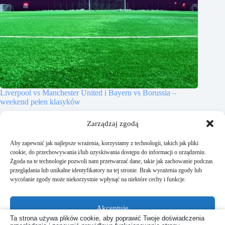
Liverpool vs Manchester United i Bayern vs Borussia –
weekend pełen klasyków
17 października, 2025
Zarządzaj zgodą
Aby zapewnić jak najlepsze wrażenia, korzystamy z technologii, takich jak pliki
cookie, do przechowywania i/lub uzyskiwania dostępu do informacji o urządzeniu.
Zgoda na te technologie pozwoli nam przetwarzać dane, takie jak zachowanie podczas
przeglądania lub unikalne identyfikatory na tej stronie. Brak wyrażenia zgody lub
Dodaj komentarz
wycofanie zgody może niekorzystnie wpłynąć na niektóre cechy i funkcje.
Musisz się
zalogować
, aby móc dodać komentarz.
Akceptuję
Ta strona używa plików cookie, aby poprawić Twoje doświadczenia