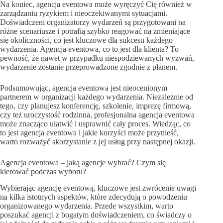
Na koniec, agencja eventowa może wyręczyć Cię również w
zarządzaniu ryzykiem i nieoczekiwanymi sytuacjami.
Doświadczeni organizatorzy wydarzeń są przygotowani na
różne scenariusze i potrafią szybko reagować na zmieniające
się okoliczności, co jest kluczowe dla sukcesu każdego
wydarzenia. Agencja eventowa, co to jest dla klienta? To
pewność, że nawet w przypadku niespodziewanych wyzwań,
wydarzenie zostanie przeprowadzone zgodnie z planem.
Podsumowując, agencja eventowa jest nieocenionym
partnerem w organizacji każdego wydarzenia. Niezależnie od
tego, czy planujesz konferencję, szkolenie, imprezę firmową,
czy też uroczystość rodzinna, profesjonalna agencja eventowa
może znacząco ułatwić i usprawnić cały proces. Wiedząc, co
to jest agencja eventowa i jakie korzyści może przynieść,
warto rozważyć skorzystanie z jej usług przy następnej okazji.
Agencja eventowa – jaką agencje wybrać? Czym się
kierować podczas wyboru?
Wybierając agencję eventową, kluczowe jest zwrócenie uwagi
na kilka istotnych aspektów, które zdecydują o powodzeniu
organizowanego wydarzenia. Przede wszystkim, warto
poszukać agencji z bogatym doświadczeniem, co świadczy o