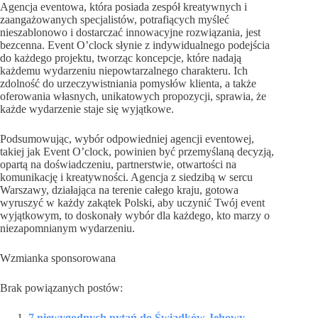
Agencja eventowa, która posiada zespół kreatywnych i
zaangażowanych specjalistów, potrafiących myśleć
nieszablonowo i dostarczać innowacyjne rozwiązania, jest
bezcenna. Event O’clock słynie z indywidualnego podejścia
do każdego projektu, tworząc koncepcje, które nadają
każdemu wydarzeniu niepowtarzalnego charakteru. Ich
zdolność do urzeczywistniania pomysłów klienta, a także
oferowania własnych, unikatowych propozycji, sprawia, że
każde wydarzenie staje się wyjątkowe.
Podsumowując, wybór odpowiedniej agencji eventowej,
takiej jak Event O’clock, powinien być przemyślaną decyzją,
opartą na doświadczeniu, partnerstwie, otwartości na
komunikację i kreatywności. Agencja z siedzibą w sercu
Warszawy, działająca na terenie całego kraju, gotowa
wyruszyć w każdy zakątek Polski, aby uczynić Twój event
wyjątkowym, to doskonały wybór dla każdego, kto marzy o
niezapomnianym wydarzeniu.
Wzmianka sponsorowana
Brak powiązanych postów:
7 niewygodnych pytań do Świadków Jehowy –