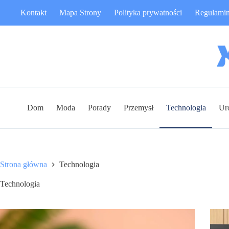
Przejdź
Kontakt
Mapa Strony
Polityka prywatności
Regulami
do
treści
Dom
Moda
Porady
Przemysł
Technologia
Ur
Strona główna
Technologia
Technologia