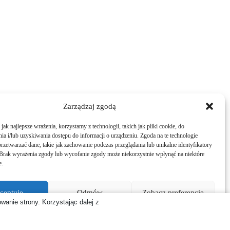
Zarządzaj zgodą
ak najlepsze wrażenia, korzystamy z technologii, takich jak pliki cookie, do
a i/lub uzyskiwania dostępu do informacji o urządzeniu. Zgoda na te technologie
rzetwarzać dane, takie jak zachowanie podczas przeglądania lub unikalne identyfikatory
e. Brak wyrażenia zgody lub wycofanie zgody może niekorzystnie wpłynąć na niektóre
e.
ceptuję
Odmów
Zobacz preferencje
wanie strony. Korzystając dalej z
Polityka plików cookies
Polityka prywatności
 Strony
Polityka prywatności
Regulamin