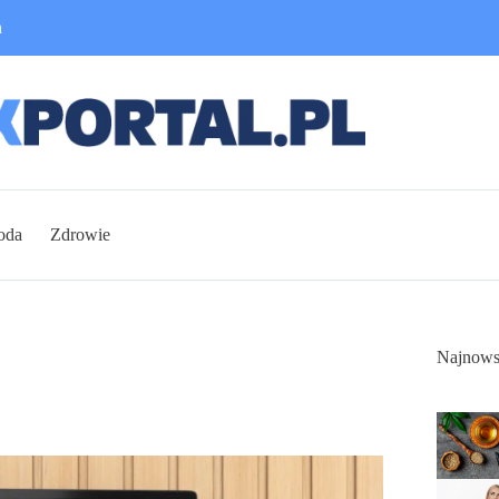
n
oda
Zdrowie
Najnows