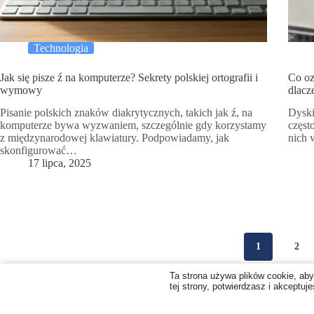
Technologia
Jak się pisze ź na komputerze? Sekrety polskiej ortografii i
Co o
wymowy
dlacz
Pisanie polskich znaków diakrytycznych, takich jak ź, na
Dyski
komputerze bywa wyzwaniem, szczególnie gdy korzystamy
częst
z międzynarodowej klawiatury. Podpowiadamy, jak
nich 
skonfigurować…
17 lipca, 2025
1
2
Ta strona używa plików cookie, aby
tej strony, potwierdzasz i akceptuj
Copyright © 2026
xportal.pl