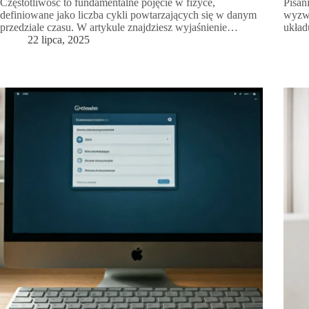
Częstotliwość to fundamentalne pojęcie w fizyce,
Pisan
definiowane jako liczba cykli powtarzających się w danym
wyzwa
przedziale czasu. W artykule znajdziesz wyjaśnienie…
ukła
22 lipca, 2025