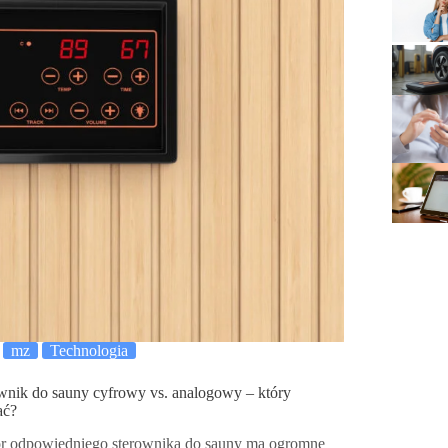
mz
Technologia
wnik do sauny cyfrowy vs. analogowy – który
ać?
 odpowiedniego sterownika do sauny ma ogromne