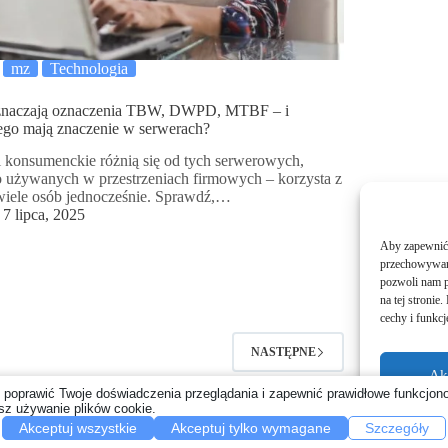
mz
Technologia
znaczają oznaczenia TBW, DWPD, MTBF – i
ego mają znaczenie w serwerach?
 konsumenckie różnią się od tych serwerowych,
o używanych w przestrzeniach firmowych – korzysta z
wiele osób jednocześnie. Sprawdź,…
7 lipca, 2025
Aby zapewnić j
przechowywani
pozwoli nam p
na tej stroni
cechy i funkcj
NASTĘPNE
Ak
 poprawić Twoje doświadczenia przeglądania i zapewnić prawidłowe funkcjono
esz używanie plików cookie.
Akceptuj wszystkie
Akceptuj tylko wymagane
Szczegóły
Kontakt
Mapa