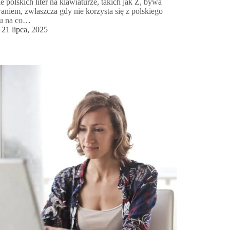
ie polskich liter na klawiaturze, takich jak Ż, bywa
niem, zwłaszcza gdy nie korzysta się z polskiego
du na co…
21 lipca, 2025