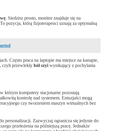
awę
. Siedzisz prosto, monitor znajduje się na
o pozycja, którą fizjoterapeuci uznają za optymalną
 metod
ch. Często praca na laptopie ma miejsce na kanapie,
 czyli przewlekły
ból szyi
wynikający z pochylania
 w którym komputery stacjonarne pozostają
ałkowitą kontrolę nad systemem. Entuzjaści mogą
eracyjnego czy tworzeniem maszyn wirtualnych bez
do personalizacji. Zazwyczaj ogranicza się jedynie do
zego przełożenia na późniejszą pracę. Jednakże