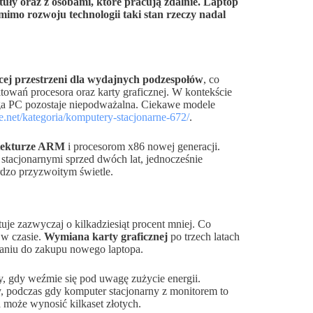
tuły oraz z osobami, które pracują zdalnie. Laptop
imo rozwoju technologii taki stan rzeczy nadal
cej przestrzeni dla wydajnych podzespołów
, co
ktowań procesora oraz karty graficznej. W kontekście
ga PC pozostaje niepodważalna. Ciekawe modele
.net/kategoria/komputery-stacjonarne-672/
.
itekturze ARM
i procesorom x86 nowej generacji.
tacjonarnymi sprzed dwóch lat, jednocześnie
rdzo przyzwoitym świetle.
je zazwyczaj o kilkadziesiąt procent mniej. Co
 w czasie.
Wymiana karty graficznej
po trzech latach
aniu do zakupu nowego laptopa.
, gdy weźmie się pod uwagę zużycie energii.
, podczas gdy komputer stacjonarny z monitorem to
 może wynosić kilkaset złotych.