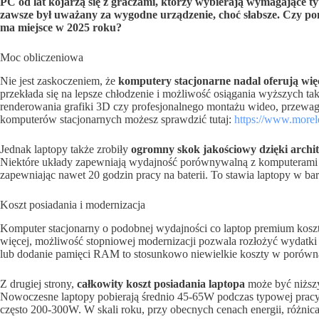
PC od lat kojarzą się z graczami, którzy wybierają wymagające ty
zawsze był uważany za wygodne urządzenie, choć słabsze. Czy pom
ma miejsce w 2025 roku?
Moc obliczeniowa
Nie jest zaskoczeniem, że
komputery stacjonarne nadal oferują wię
przekłada się na lepsze chłodzenie i możliwość osiągania wyższych ta
renderowania grafiki 3D czy profesjonalnego montażu wideo, przewa
komputerów stacjonarnych możesz sprawdzić tutaj:
https://www.morele
Jednak laptopy także zrobiły
ogromny skok jakościowy dzięki arch
Niektóre układy zapewniają wydajność porównywalną z komputerami s
zapewniając nawet 20 godzin pracy na baterii. To stawia laptopy w ba
Koszt posiadania i modernizacja
Komputer stacjonarny o podobnej wydajności co laptop premium kosztu
więcej, możliwość stopniowej modernizacji pozwala rozłożyć wydatki
lub dodanie pamięci RAM to stosunkowo niewielkie koszty w porówn
Z drugiej strony,
całkowity koszt posiadania laptopa
może być niższy
Nowoczesne laptopy pobierają średnio 45-65W podczas typowej pracy
często 200-300W. W skali roku, przy obecnych cenach energii, różnica