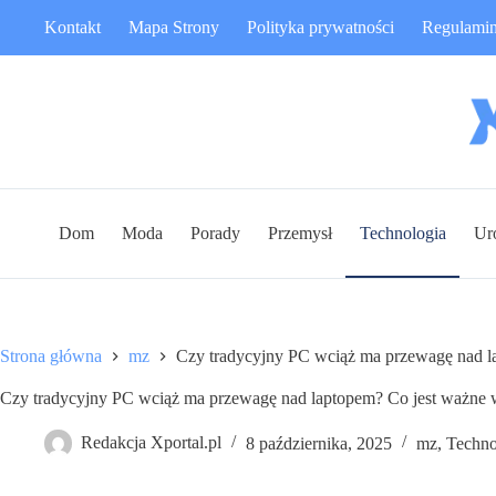
Przejdź
Kontakt
Mapa Strony
Polityka prywatności
Regulami
do
treści
Dom
Moda
Porady
Przemysł
Technologia
Ur
Strona główna
mz
Czy tradycyjny PC wciąż ma przewagę nad l
Czy tradycyjny PC wciąż ma przewagę nad laptopem? Co jest ważne 
Redakcja Xportal.pl
8 października, 2025
mz
,
Techno