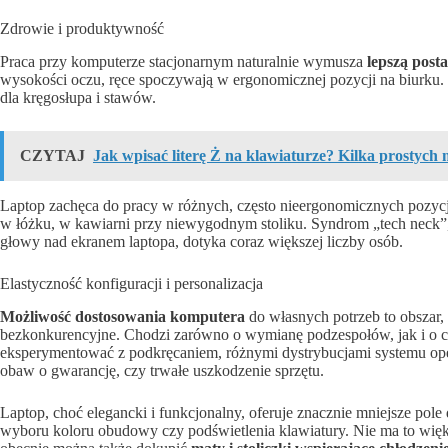
Zdrowie i produktywność
Praca przy komputerze stacjonarnym naturalnie wymusza
lepszą post
wysokości oczu, ręce spoczywają w ergonomicznej pozycji na biurku. T
dla kręgosłupa i stawów.
CZYTAJ
Jak wpisać literę Ż na klawiaturze? Kilka prostych
Laptop zachęca do pracy w różnych, często nieergonomicznych pozycja
w łóżku, w kawiarni przy niewygodnym stoliku. Syndrom „tech neck”,
głowy nad ekranem laptopa, dotyka coraz większej liczby osób.
Elastyczność konfiguracji i personalizacja
Możliwość dostosowania komputera
do własnych potrzeb to obszar,
bezkonkurencyjne. Chodzi zarówno o wymianę podzespołów, jak i o c
eksperymentować z podkręcaniem, różnymi dystrybucjami systemu op
obaw o gwarancję, czy trwałe uszkodzenie sprzętu.
Laptop, choć elegancki i funkcjonalny, oferuje znacznie mniejsze pole 
wyboru koloru obudowy czy podświetlenia klawiatury. Nie ma to więks