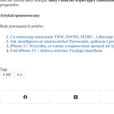
obecnie można także dokupić
maty i stoliczki wspierające chłodzeni
programów.
Artykuł sponsorowany
Brak powiązanych postów:
Co oznaczają oznaczenia TBW, DWPD, MTBF – i dlaczego 
Jak skonfigurować smartwatcha? Parowanie, aplikacje i per
iPhone 17. Wszystko, co wiemy o najnowszym sprzęcie od A
Etui iPhone 13 – stylowa ochrona Twojego smartfona
Tagi
#
MZ
#
tl