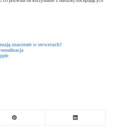
e
, co pozwala na korzystanie z bardziej obciążających
mają znaczenie w serwerach?
sonalizacja
pple