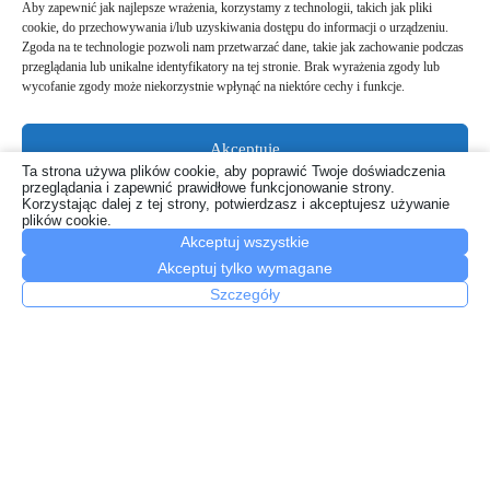
Aby zapewnić jak najlepsze wrażenia, korzystamy z technologii, takich jak pliki
cookie, do przechowywania i/lub uzyskiwania dostępu do informacji o urządzeniu.
Zgoda na te technologie pozwoli nam przetwarzać dane, takie jak zachowanie podczas
przeglądania lub unikalne identyfikatory na tej stronie. Brak wyrażenia zgody lub
wycofanie zgody może niekorzystnie wpłynąć na niektóre cechy i funkcje.
Akceptuję
Olejki CBD a leki – kiedy trzeba uważać?
Ta strona używa plików cookie, aby poprawić Twoje doświadczenia
przeglądania i zapewnić prawidłowe funkcjonowanie strony.
Odmów
22 lipca, 2026
Korzystając dalej z tej strony, potwierdzasz i akceptujesz używanie
plików cookie.
Akceptuj wszystkie
Zobacz preferencje
Akceptuj tylko wymagane
Polityka plików cookies
Szczegóły
Polityka prywatności