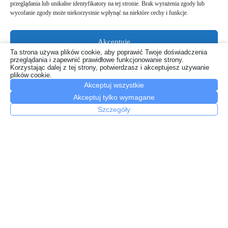
przeglądania lub unikalne identyfikatory na tej stronie. Brak wyrażenia zgody lub
wycofanie zgody może niekorzystnie wpłynąć na niektóre cechy i funkcje.
Akceptuję
Olejki CBD a leki – kiedy trzeba uważać?
Ta strona używa plików cookie, aby poprawić Twoje doświadczenia
przeglądania i zapewnić prawidłowe funkcjonowanie strony.
Odmów
22 lipca, 2026
Korzystając dalej z tej strony, potwierdzasz i akceptujesz używanie
plików cookie.
Akceptuj wszystkie
Zobacz preferencje
Akceptuj tylko wymagane
Polityka plików cookies
Szczegóły
Polityka prywatności
Jak świadczyć usługi drukarskie na najwyższym poziomie?
7 maja, 2026