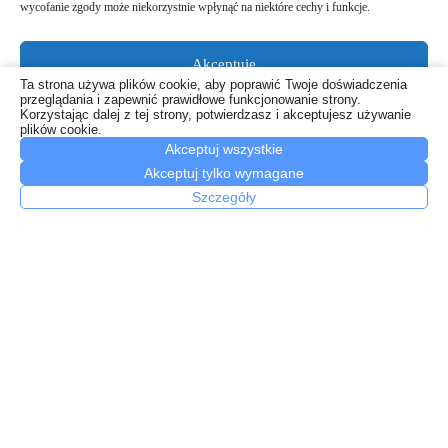
wycofanie zgody może niekorzystnie wpłynąć na niektóre cechy i funkcje.
Akceptuję
Olejki CBD a leki – kiedy trzeba uważać?
Ta strona używa plików cookie, aby poprawić Twoje doświadczenia
przeglądania i zapewnić prawidłowe funkcjonowanie strony.
Odmów
22 lipca, 2026
Korzystając dalej z tej strony, potwierdzasz i akceptujesz używanie
plików cookie.
Akceptuj wszystkie
Zobacz preferencje
Akceptuj tylko wymagane
Polityka plików cookies
Szczegóły
Polityka prywatności
Jak świadczyć usługi drukarskie na najwyższym poziomie?
7 maja, 2026