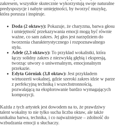
zakresem, wszystkie skutecznie wykorzystują swoje naturalne
predyspozycje i nabyte umiejętności, by tworzyć muzykę,
która porusza i inspiruje.
Doda (2 oktawy):
Pokazuje, że charyzma, barwa głosu
i umiejętność przekazywania emocji mogą być równie
ważne, co sam zakres. Jej głos jest narzędziem do
tworzenia charakterystycznego i rozpoznawalnego
stylu.
Adele (2,3 oktawy):
To przykład wokalistki, która
łączy solidny zakres z niezwykłą głębią i ekspresją,
tworząc utwory o uniwersalnym, emocjonalnym
przekazie.
Edyta Górniak (3,8 oktaw):
Jest przykładem
wirtuozerii wokalnej, gdzie szeroki zakres idzie w parze
z perfekcyjną techniką i wszechstronnością,
pozwalającą na eksplorowanie bardzo wymagających
kompozycji.
Każda z tych artystek jest dowodem na to, że prawdziwy
talent wokalny to nie tylko sucha liczba oktaw, ale także
unikalna barwa, technika, i co najważniejsze – zdolność do
wzbudzania emocji u słuchaczy.