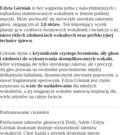
Edyta Górniak
to bez wątpienia jedna z najwybitniejszych i
najbardziej utalentowanych wokalistek w historii polskiej
muzyki. Może pochwalić się niezwykle szerokim zakresem
głosu, sięgającym aż
3,8 oktaw
. Ten imponujący wynik
plasuje ją w czołówce światowych wokalistek i świadczy o jej
niezwykłych zdolnościach wokalnych oraz perfekcyjnej
technice śpiewu
.
Górniak słynie z
krystalicznie czystego brzmienia, siły głosu
i zdolności do wykonywania skomplikowanych wokaliz
,
które wymagają nie tylko szerokiego zakresu, ale i precyzji.
Jej głos pozwala na swobodne przechodzenie między
delikatnymi balladami, dynamicznymi utworami popowymi, a
nawet fragmentami operowymi. Edyta Górniak jest często
uznawana za
wzór do naśladowania
dla młodych
wokalistów, a jej osiągnięcia wokalne stanowią inspirację dla
wielu artystów na całym świecie.
Podsumowanie i kontekst
Porównanie zakresów głosowych Dody, Adele i Edyty
Górniak doskonale ilustruje różnorodność talentów
wokalnych. Choć każda z artystek dysponuje innym