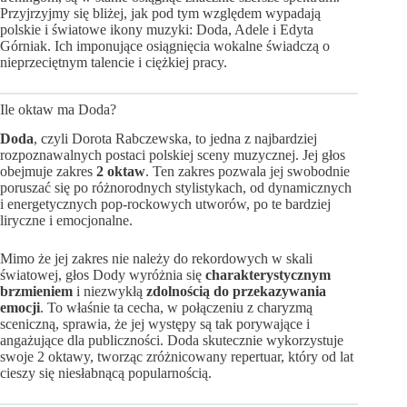
Przyjrzyjmy się bliżej, jak pod tym względem wypadają
polskie i światowe ikony muzyki: Doda, Adele i Edyta
Górniak. Ich imponujące osiągnięcia wokalne świadczą o
nieprzeciętnym talencie i ciężkiej pracy.
Ile oktaw ma Doda?
Doda
, czyli Dorota Rabczewska, to jedna z najbardziej
rozpoznawalnych postaci polskiej sceny muzycznej. Jej głos
obejmuje zakres
2 oktaw
. Ten zakres pozwala jej swobodnie
poruszać się po różnorodnych stylistykach, od dynamicznych
i energetycznych pop-rockowych utworów, po te bardziej
liryczne i emocjonalne.
Mimo że jej zakres nie należy do rekordowych w skali
światowej, głos Dody wyróżnia się
charakterystycznym
brzmieniem
i niezwykłą
zdolnością do przekazywania
emocji
. To właśnie ta cecha, w połączeniu z charyzmą
sceniczną, sprawia, że jej występy są tak porywające i
angażujące dla publiczności. Doda skutecznie wykorzystuje
swoje 2 oktawy, tworząc zróżnicowany repertuar, który od lat
cieszy się niesłabnącą popularnością.