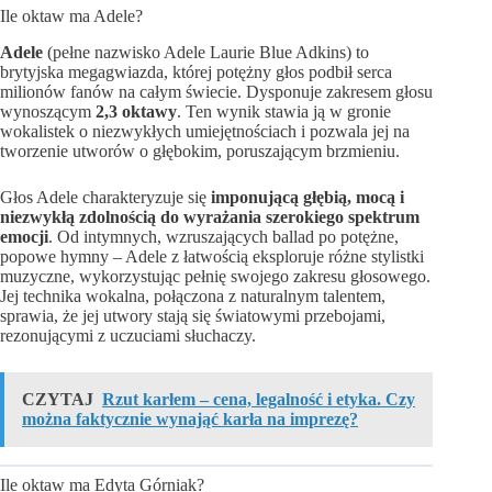
Ile oktaw ma Adele?
Adele
(pełne nazwisko Adele Laurie Blue Adkins) to
brytyjska megagwiazda, której potężny głos podbił serca
milionów fanów na całym świecie. Dysponuje zakresem głosu
wynoszącym
2,3 oktawy
. Ten wynik stawia ją w gronie
wokalistek o niezwykłych umiejętnościach i pozwala jej na
tworzenie utworów o głębokim, poruszającym brzmieniu.
Głos Adele charakteryzuje się
imponującą głębią, mocą i
niezwykłą zdolnością do wyrażania szerokiego spektrum
emocji
. Od intymnych, wzruszających ballad po potężne,
popowe hymny – Adele z łatwością eksploruje różne stylistki
muzyczne, wykorzystując pełnię swojego zakresu głosowego.
Jej technika wokalna, połączona z naturalnym talentem,
sprawia, że jej utwory stają się światowymi przebojami,
rezonującymi z uczuciami słuchaczy.
CZYTAJ
Rzut karłem – cena, legalność i etyka. Czy
można faktycznie wynająć karła na imprezę?
Ile oktaw ma Edyta Górniak?