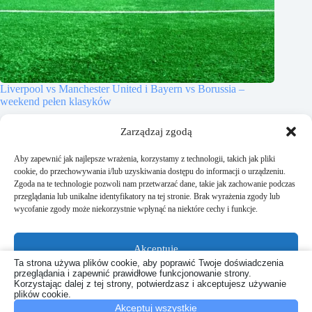
Liverpool vs Manchester United i Bayern vs Borussia –
weekend pełen klasyków
17 października, 2025
Zarządzaj zgodą
Aby zapewnić jak najlepsze wrażenia, korzystamy z technologii, takich jak pliki
cookie, do przechowywania i/lub uzyskiwania dostępu do informacji o urządzeniu.
Zgoda na te technologie pozwoli nam przetwarzać dane, takie jak zachowanie podczas
przeglądania lub unikalne identyfikatory na tej stronie. Brak wyrażenia zgody lub
Dodaj komentarz
wycofanie zgody może niekorzystnie wpłynąć na niektóre cechy i funkcje.
Musisz się
zalogować
, aby móc dodać komentarz.
Akceptuję
Ta strona używa plików cookie, aby poprawić Twoje doświadczenia
przeglądania i zapewnić prawidłowe funkcjonowanie strony.
Odmów
Korzystając dalej z tej strony, potwierdzasz i akceptujesz używanie
Copyright © 2026
xportal.pl
plików cookie.
Akceptuj wszystkie
Zobacz preferencje