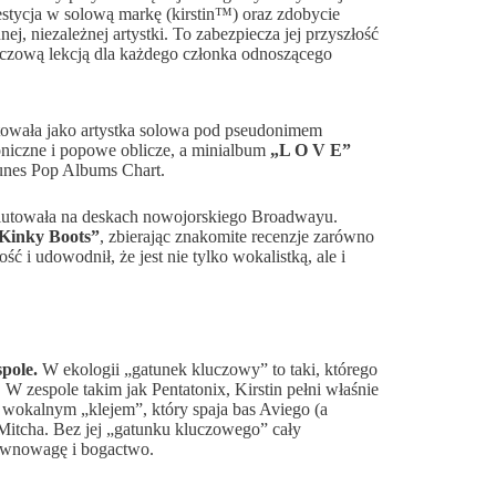
stycja w solową markę (kirstin™) oraz zdobycie
, niezależnej artystki. To zabezpiecza jej przyszłość
luczową lekcją dla każdego członka odnoszącego
utowała jako artystka solowa pod pseudonimem
troniczne i popowe oblicze, a minialbum
„L O V E”
iTunes Pop Albums Chart.
iutowała na deskach nowojorskiego Broadwayu.
Kinky Boots”
, zbierając znakomite recenzje zarówno
ść i udowodnił, że jest nie tylko wokalistką, ale i
pole.
W ekologii „gatunek kluczowy” to taki, którego
 zespole takim jak Pentatonix, Kirstin pełni właśnie
t wokalnym „klejem”, który spaja bas Aviego (a
 Mitcha. Bez jej „gatunku kluczowego” cały
równowagę i bogactwo.