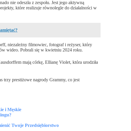
nado nie odeszła z zespołu. Jest jego aktywną
ojekty, które realizuje równolegle do działalności w
pamiętać?
f, niezależny filmowiec, fotograf i reżyser, który
łów wideo. Pobrali się w kwietniu 2024 roku.
dorffem mają córkę, Ellianę Violet, która urodziła
s trzy prestiżowe nagrody Grammy, co jest
ie i Męskie
lingu?
ienić Twoje Przedsiębiorstwo