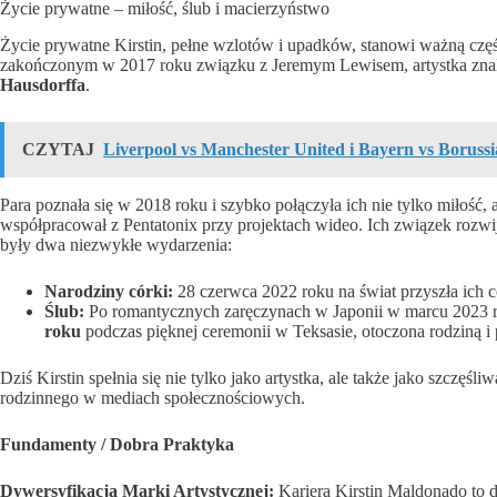
Życie prywatne – miłość, ślub i macierzyństwo
Życie prywatne Kirstin, pełne wzlotów i upadków, stanowi ważną część je
zakończonym w 2017 roku związku z Jeremym Lewisem, artystka znala
Hausdorffa
.
CZYTAJ
Liverpool vs Manchester United i Bayern vs Boruss
Para poznała się w 2018 roku i szybko połączyła ich nie tylko miłość, 
współpracował z Pentatonix przy projektach wideo. Ich związek rozw
były dwa niezwykłe wydarzenia:
Narodziny córki:
28 czerwca 2022 roku na świat przyszła ich 
Ślub:
Po romantycznych zaręczynach w Japonii w marcu 2023 ro
roku
podczas pięknej ceremonii w Teksasie, otoczona rodziną i 
Dziś Kirstin spełnia się nie tylko jako artystka, ale także jako szczęśli
rodzinnego w mediach społecznościowych.
Fundamenty / Dobra Praktyka
Dywersyfikacja Marki Artystycznej:
Kariera Kirstin Maldonado to d