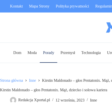
Przejdź
Kontakt
Mapa Strony
Polityka prywatności
Regulami
do
treści
Dom
Moda
Porady
Przemysł
Technologia
Ur
Strona główna
Inne
Kirstin Maldonado – głos Pentatonix. Mąż, d
Kirstin Maldonado – głos Pentatonix. Mąż, dziecko i solowa kariera
Redakcja Xportal.pl
12 września, 2023
Inne