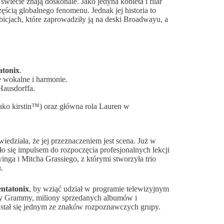
wiecie znają doskonale. Jako jedyna kobieta i filar
zęścią globalnego fenomenu. Jednak jej historia to
icjach, które zaprowadziły ją na deski Broadwayu, a
atonix
.
 wokalne i harmonie.
Hausdorffa.
ako kirstin™) oraz główna rola Lauren w
iedziała, że jej przeznaczeniem jest scena. Już w
ło się impulsem do rozpoczęcia profesjonalnych lekcji
nga i Mitcha Grassiego, z którymi stworzyła trio
.
ntatonix
, by wziąć udział w programie telewizyjnym
grody Grammy, miliony sprzedanych albumów i
n stał się jednym ze znaków rozpoznawczych grupy.