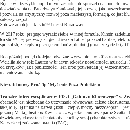
Będąc w niezwykle popularnym zespole, nie spoczęła na laurach. Inwe
doświadczenia na Broadwayu zbudowały jej pozycję jako wszechstronnej
i pozwala na artystyczny rozwój poza macierzystą formacją, co jest k
sukcesy zespołu.
Solowe ambicje – kirstin™ i deski Broadwayu
W 2017 roku, pragnąc wyrazić siebie w innej formule, Kirstin zadebi
kirstin™
. Jej pierwszy singiel „Break a Little” pokazał bardziej elek
spotkał się z ciepłym przyjęciem fanów, debiutując na szczycie listy 
Rok później podjęła kolejne odważne wyzwanie – w 2018 roku zadeb
Wcieliła się w rolę Lauren w bijącym rekordy popularności musicalu
„
od krytyków, jak i publiczności. Ten krok potwierdził jej wszechstronno
utalentowaną aktorką.
Nieszablonowy Pro-Tip / Myślenie Poza Pudełkiem
Transfer Interdyscyplinarny: Efekt „Gatunku Kluczowego” w Zes
obecność jest niezbędna do utrzymania równowagi całego ekosystemu. W
taką rolę. Jej unikalna barwa głosu – ciepły, mocny mezzosopran – jes
później Matta), beatbox Kevina oraz wysokie tenorowe partie Scotta i
dźwiękowy ekosystem Pentatonix straciłby swoją charakterystyczną 
Najczęściej zadawane pytania (FAQ)