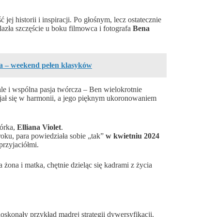
j historii i inspiracji. Po głośnym, lecz ostatecznie
zła szczęście u boku filmowca i fotografa
Bena
ia – weekend pełen klasyków
ale i wspólna pasja twórcza – Ben wielokrotnie
ijał się w harmonii, a jego pięknym ukoronowaniem
córka,
Elliana Violet
.
ku, para powiedziała sobie „tak”
w kwietniu 2024
przyjaciółmi.
wa żona i matka, chętnie dzieląc się kadrami z życia
oskonały przykład mądrej strategii dywersyfikacji.