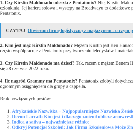
1. Czy Kirstin Maldonado odeszła z Pentatonix?
Nie, Kirstin Maldo
członkinią. Jej kariera solowa i występy na Broadwayu to dodatkowe pr
Pentatonix.
CZYTAJ
Otwieram firmę logistyczną z magazynem - o czym 
2. Kim jest mąż Kirstin Maldonado?
Mężem Kirstin jest Ben Hausdorf
często współpracuje z Pentatonix przy tworzeniu teledysków i materia
3. Czy Kirstin Maldonado ma dzieci?
Tak, razem z mężem Benem Haus
się 28 czerwca 2022 roku.
4. Ile nagród Grammy ma Pentatonix?
Pentatonix zdobyli dotychcza
ogromnym osiągnięciem dla grupy a cappella.
Brak powiązanych postów:
Afrykańskie Nazwiska – Najpopularniejsze Nazwiska Żeńsk
Devon Larratt: Kim jest i dlaczego zmienił oblicze armwrest
Indica a sativa – najważniejsze różnice
Odkryj Potencjał Szkoleń: Jak Firma Szkoleniowa Może Zm