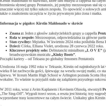
Kirstin Maldonado to nazwisko, które fani muzyki a cappella na całym ś
brzmienia słynnej grupy Pentatonix, jej potężny mezzosopran stał się c
znacznie więcej niż tylko sukces zespołu. To opowieść o solowych amb
także o znalezieniu szczęścia w życiu prywatnym jako żona i matka.
Informacja w pigułce: Kirstin Maldonado w skrócie
Znana z:
Jeden z głosów założycielskich grupy a cappella
Pent
Rola w zespole:
Mezzosopran, odpowiedzialna za główne partie
Stan cywilny:
Mężatka. W kwietniu 2024 roku poślubiła Bena 
Dzieci:
Córka, Elliana Violet, urodzona 28 czerwca 2022 roku.
Kluczowe projekty solo:
Debiutancki minialbum
„L O V E”
(j
broadwayowskim musicalu
„Kinky Boots”
.
Początki kariery – od Teksasu po globalny fenomen Pentatonix
Urodzona 16 maja 1992 roku w Teksasie, Kirstin od najmłodszych lat w
wieku 8 lat zachwyciła gości, śpiewając na weselu swojej matki, co sta
śpiewu. W liceum Martin High School w Arlington poznała Scotta Hoyi
wokalne. To właśnie ta przyjaźń stała się zalążkiem przyszłego sukcesu
W 2011 roku, wraz z Avim Kaplanem i Kevinem Olusolą, stworzyli
Pe
„The Sing-Off”. Wygrali trzeci sezon, a reszta jest historią: trzy na
wyprzedane trasy koncertowe na całym świecie. Unikalny głos Kirsti