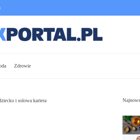
n
oda
Zdrowie
Najnows
ziecko i solowa kariera