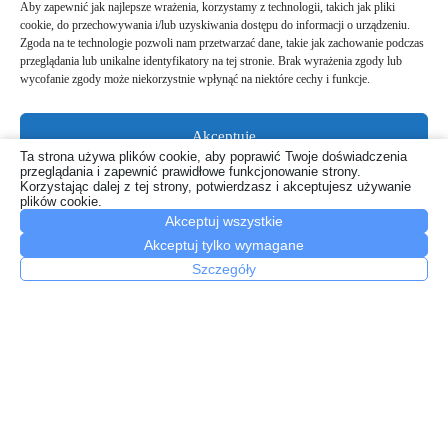
Aby zapewnić jak najlepsze wrażenia, korzystamy z technologii, takich jak pliki
cookie, do przechowywania i/lub uzyskiwania dostępu do informacji o urządzeniu.
Zgoda na te technologie pozwoli nam przetwarzać dane, takie jak zachowanie podczas
przeglądania lub unikalne identyfikatory na tej stronie. Brak wyrażenia zgody lub
wycofanie zgody może niekorzystnie wpłynąć na niektóre cechy i funkcje.
Najlepsza oferta na kartę z internetem – oferta POD PRĄD od
Mobile Vikings
Akceptuję
10 marca, 2026
Ta strona używa plików cookie, aby poprawić Twoje doświadczenia
przeglądania i zapewnić prawidłowe funkcjonowanie strony.
Odmów
Korzystając dalej z tej strony, potwierdzasz i akceptujesz używanie
plików cookie.
Akceptuj wszystkie
Zobacz preferencje
Akceptuj tylko wymagane
Polityka plików cookies
Szczegóły
Polityka prywatności