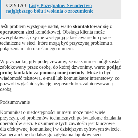
CZYTAJ
Listy Pożegnalne: Świadectwo
najgłębszego bólu i wołania o zrozumienie
Jeśli problem występuje nadal, warto
skontaktować się z
operatorem sieci
komórkowej. Obsługa klienta może
zweryfikować, czy nie występują jakieś awarie lub prace
techniczne w sieci, które mogą być przyczyną problemu z
połączeniami do określonego numeru.
W przypadku, gdy podejrzewamy, że nasz numer mógł zostać
zablokowany przez osobę, do której dzwonimy, warto
podjąć
próbę kontaktu za pomocą innej metody
. Może to być
wiadomość tekstowa, e-mail lub komunikator internetowy, co
pozwoli wyjaśnić sytuację bezpośrednio z zainteresowaną
osobą.
Podsumowanie
Komunikat o niedostępności numeru może mieć wiele
przyczyn, od problemów technicznych po świadome działania
operatorów sieci. Rozumienie tych zawiłości jest kluczowe
dla efektywnej komunikacji w dzisiejszym cyfrowym świecie.
Zachęcam Cię do dalszego zgłębiania tajników sieci