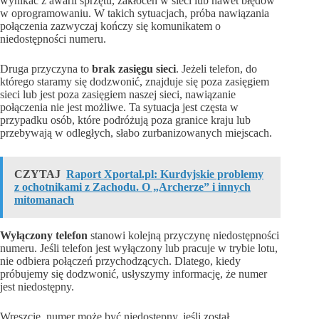
wynikać z awarii sprzętu, zakłóceń w sieci lub nawet błędów
w oprogramowaniu. W takich sytuacjach, próba nawiązania
połączenia zazwyczaj kończy się komunikatem o
niedostępności numeru.
Druga przyczyna to
brak zasięgu sieci
. Jeżeli telefon, do
którego staramy się dodzwonić, znajduje się poza zasięgiem
sieci lub jest poza zasięgiem naszej sieci, nawiązanie
połączenia nie jest możliwe. Ta sytuacja jest częsta w
przypadku osób, które podróżują poza granice kraju lub
przebywają w odległych, słabo zurbanizowanych miejscach.
CZYTAJ
Raport Xportal.pl: Kurdyjskie problemy
z ochotnikami z Zachodu. O „Archerze” i innych
mitomanach
Wyłączony telefon
stanowi kolejną przyczynę niedostępności
numeru. Jeśli telefon jest wyłączony lub pracuje w trybie lotu,
nie odbiera połączeń przychodzących. Dlatego, kiedy
próbujemy się dodzwonić, usłyszymy informację, że numer
jest niedostępny.
Wreszcie, numer może być niedostępny, jeśli został