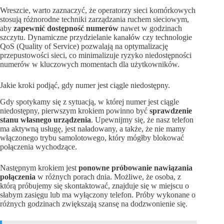
Wreszcie, warto zaznaczyć, że operatorzy sieci komórkowych
stosują różnorodne techniki zarządzania ruchem sieciowym,
aby
zapewnić dostępność numerów
nawet w godzinach
szczytu. Dynamiczne przydzielanie kanałów czy technologie
QoS (Quality of Service) pozwalają na optymalizację
przepustowości sieci, co minimalizuje ryzyko niedostępności
numerów w kluczowych momentach dla użytkowników.
Jakie kroki podjąć, gdy numer jest ciągle niedostępny.
Gdy spotykamy się z sytuacją, w której numer jest ciągle
niedostępny, pierwszym krokiem powinno być
sprawdzenie
stanu własnego urządzenia
. Upewnijmy się, że nasz telefon
ma aktywną usługę, jest naładowany, a także, że nie mamy
włączonego trybu samolotowego, który mógłby blokować
połączenia wychodzące.
Następnym krokiem jest
ponowne próbowanie nawiązania
połączenia
w różnych porach dnia. Możliwe, że osoba, z
którą próbujemy się skontaktować, znajduje się w miejscu o
słabym zasięgu lub ma wyłączony telefon. Próby wykonane o
różnych godzinach zwiększają szansę na dodzwonienie się.