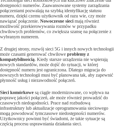
Technologia sieci komórkowych ma kluczowe znaczenie dla
dostępności numerów. Zaawansowane systemy zarządzania
połączeniami pozwalają na szybką identyfikację statusu
numeru, dzięki czemu użytkownik od razu wie, czy może
nawiązać połączenie.
Nowoczesne sieci
mają również
możliwość przekierowywania rozmów w przypadku
chwilowych problemów, co zwiększa szansę na połączenie z
wybranym numerem.
Z drugiej strony, rozwój sieci 5G i innych nowych technologii
może czasami generować chwilowe
problemy z
kompatybilnością
. Kiedy starsze urządzenia nie wspierają
nowych standardów, może dojść do sytuacji, w której
dostępność numeru jest ograniczona. Dlatego migracja do
nowszych technologii musi być planowana tak, aby zapewnić
płynność usług i niezawodność połączeń.
Sieci komórkowe
są ciągle modernizowane, co wpływa na
poprawę jakości połączeń, ale może również prowadzić do
czasowych niedogodności. Prace nad rozbudową
infrastruktury lub aktualizacje oprogramowania sieciowego
mogą powodować tymczasowe niedostępności numerów.
Użytkownicy powinni być świadomi, że takie sytuacje są
częścią procesu usprawniania działania sieci.