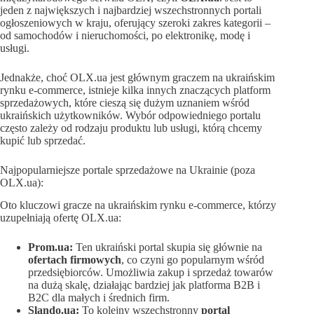
jeden z największych i najbardziej wszechstronnych portali
ogłoszeniowych w kraju, oferujący szeroki zakres kategorii –
od samochodów i nieruchomości, po elektronikę, modę i
usługi.
Jednakże, choć OLX.ua jest głównym graczem na ukraińskim
rynku e-commerce, istnieje kilka innych znaczących platform
sprzedażowych, które cieszą się dużym uznaniem wśród
ukraińskich użytkowników. Wybór odpowiedniego portalu
często zależy od rodzaju produktu lub usługi, którą chcemy
kupić lub sprzedać.
Najpopularniejsze portale sprzedażowe na Ukrainie (poza
OLX.ua):
Oto kluczowi gracze na ukraińskim rynku e-commerce, którzy
uzupełniają ofertę OLX.ua:
Prom.ua:
Ten ukraiński portal skupia się głównie na
ofertach firmowych
, co czyni go popularnym wśród
przedsiębiorców. Umożliwia zakup i sprzedaż towarów
na dużą skalę, działając bardziej jak platforma B2B i
B2C dla małych i średnich firm.
Slando.ua:
To kolejny wszechstronny
portal