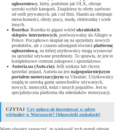
ogłoszeniowy
, który, podobnie jak OLX, oferuje
szeroki wybór kategorii. Znajdziesz tu oferty zarówno
od osób prywatnych, jak i od firm. Slando.ua obejmuje
nieruchomości, oferty pracy, modę, elektronikę i wiele
innych.
Rozetka:
Rozetka to gigant wśród
ukraińskich
sklepów internetowych
, porównywalny do Allegro w
Polsce. Początkowo skupiał się na sprzedaży nowych
produktów, ale z czasem udostępnił również
platformę
ogłoszeniową
, na której użytkownicy mogą wystawiać
na sprzedaż używane przedmioty. To sprawia, że jest to
kompleksowe centrum zakupowe i sprzedażowe.
Autoria.ua (Auto.ria):
Jeśli szukasz lub chcesz
sprzedać pojazd, Autoria.ua jest
najpopularniejszym
portalem motoryzacyjnym
na Ukrainie. Użytkownicy
znajdą tu szeroką gamę samochodów używanych,
nowych, motocykli, łodzi i innych pojazdów. Jest to
specjalistyczna platforma dla miłośników motoryzacji.
CZYTAJ
Czy opłaca się inwestować w adres
wirtualny w Warszawie? Odpowiedź zaskakuje!
Warto również zaznaczyć, że większość tych portali oferuje