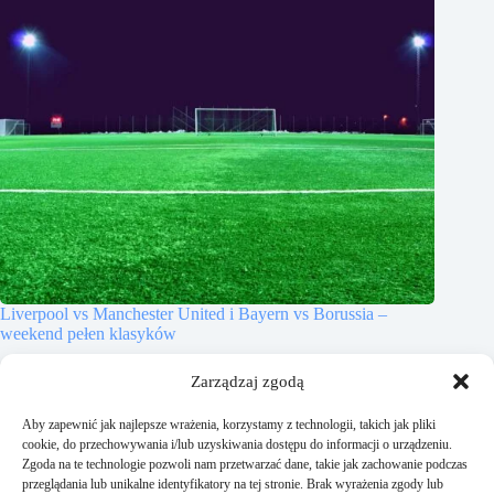
Liverpool vs Manchester United i Bayern vs Borussia –
weekend pełen klasyków
17 października, 2025
Zarządzaj zgodą
Aby zapewnić jak najlepsze wrażenia, korzystamy z technologii, takich jak pliki
cookie, do przechowywania i/lub uzyskiwania dostępu do informacji o urządzeniu.
Zgoda na te technologie pozwoli nam przetwarzać dane, takie jak zachowanie podczas
przeglądania lub unikalne identyfikatory na tej stronie. Brak wyrażenia zgody lub
Dodaj komentarz