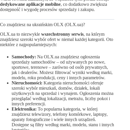
dedykowane aplikacje mobilne
, co dodatkowo zwiększa
dostępność i wygodę procesów sprzedaży i zakupu.
Co znajdziesz na ukraińskim OLX (OLX.ua)?
OLX.ua to niezwykle
wszechstronny serwis
, na którym
znajdziesz szeroki wybór ofert w niemal każdej kategorii. Oto
niektóre z najpopularniejszych:
Samochody:
Na OLX.ua znajdziesz ogłoszenia
sprzedaży samochodów – od używanych po nowe,
sportowe, terenowe – zarówno od osób prywatnych,
jak i dealerów. Możesz filtrować wyniki według marki,
modelu, roku produkcji, ceny i innych parametrów.
Nieruchomości:
Kategoria nieruchomości oferuje
szeroki wybór mieszkań, domów, działek, lokali
użytkowych na sprzedaż i wynajem. Ogłoszenia można
przeglądać według lokalizacji, metrażu, liczby pokoi i
innych preferencji.
Elektronika:
To popularna kategoria, w której
znajdziesz telewizory, telefony komórkowe, laptopy,
aparaty fotograficzne i wiele innych urządzeń.
Dostępne są filtry według marki, modelu, stanu i innych
kryteriów.