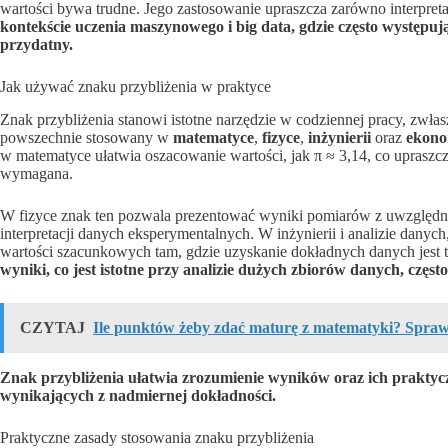
wartości bywa trudne. Jego zastosowanie upraszcza zarówno interpre
kontekście uczenia maszynowego i big data, gdzie często występują
przydatny.
Jak używać znaku przybliżenia w praktyce
Znak przybliżenia stanowi istotne narzędzie w codziennej pracy, zwłas
powszechnie stosowany w
matematyce
,
fizyce
,
inżynierii
oraz
ekono
w matematyce ułatwia oszacowanie wartości, jak π ≈ 3,14, co upraszcza
wymagana.
W fizyce znak ten pozwala prezentować wyniki pomiarów z uwzględn
interpretacji danych eksperymentalnych. W inżynierii i analizie danyc
wartości szacunkowych tam, gdzie uzyskanie dokładnych danych jest 
wyniki, co jest istotne przy analizie dużych zbiorów danych, czę
CZYTAJ
Ile punktów żeby zdać maturę z matematyki? Spra
Znak przybliżenia ułatwia zrozumienie wyników oraz ich praktyc
wynikających z nadmiernej dokładności.
Praktyczne zasady stosowania znaku przybliżenia