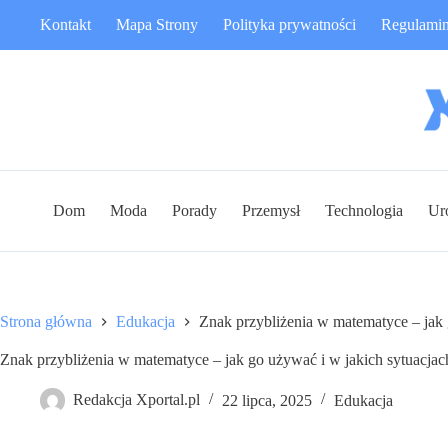
Przejdź
Kontakt
Mapa Strony
Polityka prywatności
Regulami
do
treści
Dom
Moda
Porady
Przemysł
Technologia
Ur
Strona główna
Edukacja
Znak przybliżenia w matematyce – jak 
Znak przybliżenia w matematyce – jak go używać i w jakich sytuacjac
Redakcja Xportal.pl
22 lipca, 2025
Edukacja