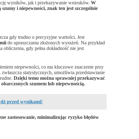
tację wyników, jak i przekazywanie wniosków.
W
 szumy i niepewności, znak ten jest szczególnie
zcza gdy trudno o precyzyjne wartości. Jest
mii
do upraszczania złożonych wyrażeń. Na przykład
 obliczenia, gdy pełna dokładność nie jest
ieniem niepewności, co ma kluczowe znaczenie przy
h, zwłaszcza statystycznych, umożliwia przedstawianie
trudne.
Dzięki temu można sprawniej przekazywać
sto obarczonych szumem lub niepewnością.
wdź przed wynikami!
zne zastosowanie, minimalizując ryzyko błędów