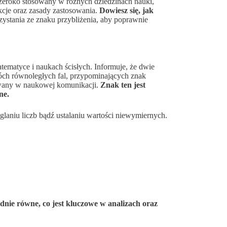
 szeroko stosowany w różnych dziedzinach nauki,
kcje oraz zasady zastosowania.
Dowiesz się, jak
zystania ze znaku przybliżenia, aby poprawnie
atematyce i naukach ścisłych. Informuje, że dwie
dwóch równoległych fal, przypominających znak
sowany w naukowej komunikacji.
Znak ten jest
ne.
glaniu liczb bądź ustalaniu wartości niewymiernych.
adnie równe, co jest kluczowe w analizach oraz