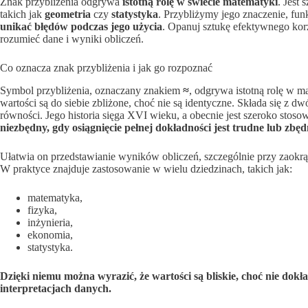
Znak przybliżenia odgrywa
istotną rolę w świecie matematyki
. Jest
takich jak
geometria
czy
statystyka
. Przybliżymy jego znaczenie, fun
unikać błędów podczas jego użycia
. Opanuj sztukę efektywnego kor
rozumieć dane i wyniki obliczeń.
Co oznacza znak przybliżenia i jak go rozpoznać
Symbol przybliżenia, oznaczany znakiem
≈
, odgrywa istotną rolę w m
wartości są do siebie zbliżone, choć nie są identyczne. Składa się z 
równości. Jego historia sięga XVI wieku, a obecnie jest szeroko sto
niezbędny, gdy osiągnięcie pełnej dokładności jest trudne lub zbęd
Ułatwia on przedstawianie wyników obliczeń, szczególnie przy zaokrą
W praktyce znajduje zastosowanie w wielu dziedzinach, takich jak:
matematyka,
fizyka,
inżynieria,
ekonomia,
statystyka.
Dzięki niemu można wyrazić, że wartości są bliskie, choć nie dokł
interpretacjach danych.