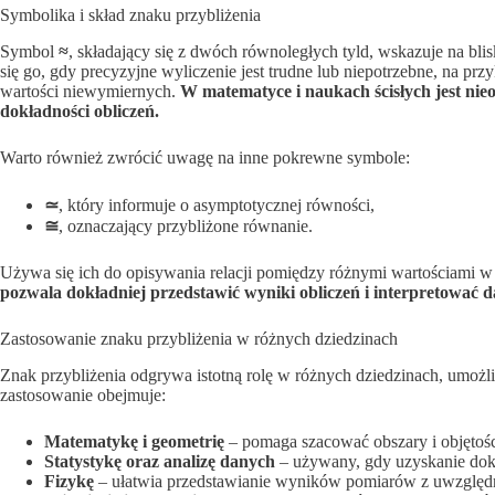
Symbolika i skład znaku przybliżenia
Symbol
≈
, składający się z dwóch równoległych tyld, wskazuje na blis
się go, gdy precyzyjne wyliczenie jest trudne lub niepotrzebne, na pr
wartości niewymiernych.
W matematyce i naukach ścisłych jest ni
dokładności obliczeń.
Warto również zwrócić uwagę na inne pokrewne symbole:
≃
, który informuje o asymptotycznej równości,
≅
, oznaczający przybliżone równanie.
Używa się ich do opisywania relacji pomiędzy różnymi wartościami 
pozwala dokładniej przedstawić wyniki obliczeń i interpretować d
Zastosowanie znaku przybliżenia w różnych dziedzinach
Znak przybliżenia odgrywa istotną rolę w różnych dziedzinach, umoż
zastosowanie obejmuje:
Matematykę i geometrię
– pomaga szacować obszary i objętośc
Statystykę oraz analizę danych
– używany, gdy uzyskanie dokł
Fizykę
– ułatwia przedstawianie wyników pomiarów z uwzględ