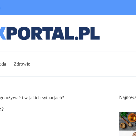
n
oda
Zdrowie
Najnows
go używać i w jakich sytuacjach?
h?