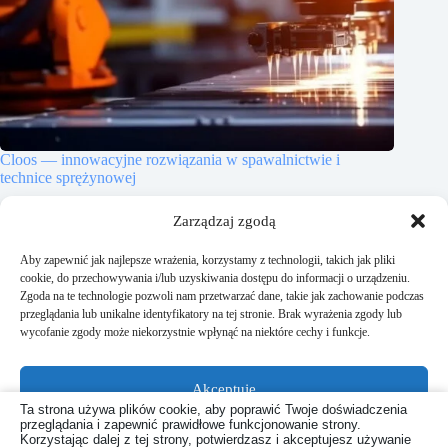
Cloos — innowacyjne rozwiązania w spawalnictwie i
technice sprężynowej
19 sierpnia, 2024
Zarządzaj zgodą
Aby zapewnić jak najlepsze wrażenia, korzystamy z technologii, takich jak pliki
cookie, do przechowywania i/lub uzyskiwania dostępu do informacji o urządzeniu.
Zgoda na te technologie pozwoli nam przetwarzać dane, takie jak zachowanie podczas
przeglądania lub unikalne identyfikatory na tej stronie. Brak wyrażenia zgody lub
Dodaj komentarz
wycofanie zgody może niekorzystnie wpłynąć na niektóre cechy i funkcje.
Musisz się
zalogować
, aby móc dodać komentarz.
Akceptuję
Ta strona używa plików cookie, aby poprawić Twoje doświadczenia
przeglądania i zapewnić prawidłowe funkcjonowanie strony.
Odmów
Korzystając dalej z tej strony, potwierdzasz i akceptujesz używanie