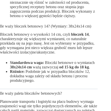
nieznacznie się różnić w zależności od producenta,
specyficznej receptury betonu oraz stopnia jego
zagęszczenia podczas produkcji. Bloczek wykonany z
betonu o większej gęstości będzie cięższy.
Ile waży bloczek betonowy 14? (Wymiary: 38x24x14 cm)
Bloczek betonowy o wysokości 14 cm, czyli
bloczek 14
,
charakteryzuje się większymi wymiarami, co naturalnie
przekłada się na jego masę. Jest on wybierany w przypadku,
gdy wymagana jest nieco większa grubość muru lub lepsze
właściwości izolacyjne/akustyczne.
Standardowa waga:
Bloczki betonowe o wymiarach
38x24x14 cm
ważą zazwyczaj
od 15 kg do 18 kg
.
Różnice:
Podobnie jak w przypadku bloczków 12,
dokładna waga zależy od składu betonu i procesu
produkcyjnego.
Ile waży paleta bloczków betonowych?
Planowanie transportu i logistyki na placu budowy wymaga
znajomości wagi nie tylko pojedynczych elementów, ale także
całych partii materiału, zazwyczaj dostarczanych na paletach.