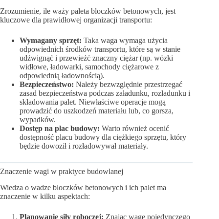
Zrozumienie, ile waży paleta bloczków betonowych, jest
kluczowe dla prawidłowej organizacji transportu:
Wymagany sprzęt:
Taka waga wymaga użycia
odpowiednich środków transportu, które są w stanie
udźwignąć i przewieźć znaczny ciężar (np. wózki
widłowe, ładowarki, samochody ciężarowe z
odpowiednią ładownością).
Bezpieczeństwo:
Należy bezwzględnie przestrzegać
zasad bezpieczeństwa podczas załadunku, rozładunku i
składowania palet. Niewłaściwe operacje mogą
prowadzić do uszkodzeń materiału lub, co gorsza,
wypadków.
Dostęp na plac budowy:
Warto również ocenić
dostępność placu budowy dla ciężkiego sprzętu, który
będzie dowoził i rozładowywał materiały.
Znaczenie wagi w praktyce budowlanej
Wiedza o wadze bloczków betonowych i ich palet ma
znaczenie w kilku aspektach:
Planowanie siły roboczej:
Znając wagę pojedynczego