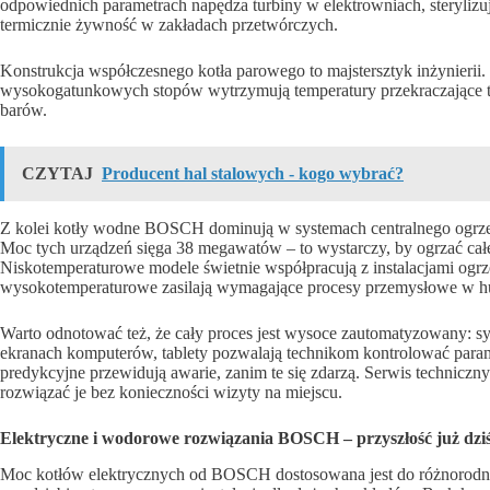
odpowiednich parametrach napędza turbiny w elektrowniach, sterylizu
termicznie żywność w zakładach przetwórczych.
Konstrukcja współczesnego kotła parowego to majstersztyk inżynierii
wysokogatunkowych stopów wytrzymują temperatury przekraczające tysi
barów.
CZYTAJ
Producent hal stalowych - kogo wybrać?
Z kolei kotły wodne BOSCH dominują w systemach centralnego ogrze
Moc tych urządzeń sięga 38 megawatów – to wystarczy, by ogrzać całe
Niskotemperaturowe modele świetnie współpracują z instalacjami ogr
wysokotemperaturowe zasilają wymagające procesy przemysłowe w hut
Warto odnotować też, że cały proces jest wysoce zautomatyzowany: 
ekranach komputerów, tablety pozwalają technikom kontrolować para
predykcyjne przewidują awarie, zanim te się zdarzą. Serwis technicz
rozwiązać je bez konieczności wizyty na miejscu.
Elektryczne i wodorowe rozwiązania BOSCH – przyszłość już dzi
Moc kotłów elektrycznych od BOSCH dostosowana jest do różnorodny