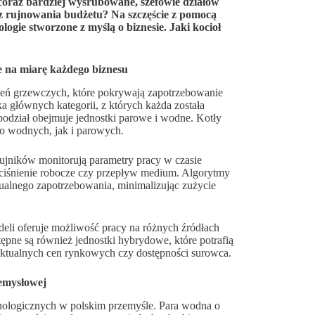
 coraz bardziej wyśrubowane, szefowie działów
z rujnowania budżetu? Na szczęście z pomocą
ogie stworzone z myślą o biznesie. Jaki kocioł
 na miarę każdego biznesu
zeń grzewczych, które pokrywają zapotrzebowanie
a głównych kategorii, z których każda została
odział obejmuje jednostki parowe i wodne. Kotły
no wodnych, jak i parowych.
czujników monitorują parametry pracy w czasie
 ciśnienie robocze czy przepływ medium. Algorytmy
ktualnego zapotrzebowania, minimalizując zużycie
deli oferuje możliwość pracy na różnych źródłach
ępne są również jednostki hybrydowe, które potrafią
aktualnych cen rynkowych czy dostępności surowca.
emysłowej
nologicznych w polskim przemyśle. Para wodna o