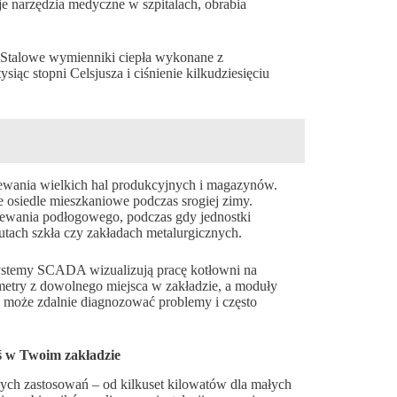
je narzędzia medyczne w szpitalach, obrabia
. Stalowe wymienniki ciepła wykonane z
ąc stopni Celsjusza i ciśnienie kilkudziesięciu
wania wielkich hal produkcyjnych i magazynów.
 osiedle mieszkaniowe podczas srogiej zimy.
zewania podłogowego, podczas gdy jednostki
ach szkła czy zakładach metalurgicznych.
systemy SCADA wizualizują pracę kotłowni na
metry z dowolnego miejsca w zakładzie, a moduły
ny może zdalnie diagnozować problemy i często
ś w Twoim zakładzie
ch zastosowań – od kilkuset kilowatów dla małych