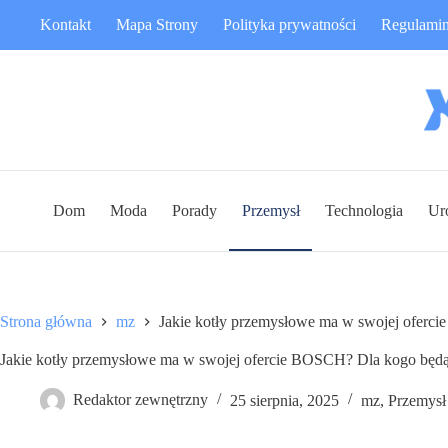
Przejdź
Kontakt
Mapa Strony
Polityka prywatności
Regulami
do
treści
Dom
Moda
Porady
Przemysł
Technologia
Ur
Strona główna
mz
Jakie kotły przemysłowe ma w swojej ofer
Jakie kotły przemysłowe ma w swojej ofercie BOSCH? Dla kogo bę
Redaktor zewnętrzny
25 sierpnia, 2025
mz
,
Przemysł