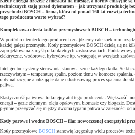
Kiedy energia drożeje z miesiąca na miesiąc, a normy emisyjne są
technicznych stają przed dylematem – jak utrzymać produkcję be
przychodzi BOSCH – firma, która od ponad 160 lat rozwija technol
tego producenta warto wybrać?
Kompleksowa oferta kotłów przemysłowych BOSCH – technologie
W portfolio niemieckiego producenta znajdziemy całe spektrum urząd
każdej gałęzi przemysłu. Kotły przemysłowe BOSCH dzielą się na kilk
zaprojektowana z myślą o konkretnych zastosowaniach. Podstawowy p
elektryczne, wodorowe, hybrydowe itp. występują w wersjach zarów
Inteligentne systemy sterowania stanowią serce każdego kotła. Setki 
rzeczywistym – temperaturę spalin, poziom tlenu w komorze spalania,
optymalizacyjne analizują te dane i dostosowują proces spalania do a
paliwa.
Elastyczność paliwowa to kolejny atut tego producenta. Większość mo
energii – gazie ziemnym, oleju opałowym, biomasie czy biogazie. Dost
płynnie przełączać się między dwoma typami paliwa w zależności od 
Kotły parowe i wodne BOSCH – filar nowoczesnej energetyki prz
Kotły przemysłowe
BOSCH
stanowią kręgosłup wielu procesów tech