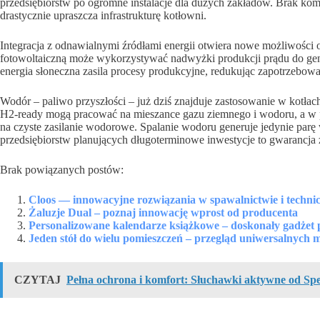
przedsiębiorstw po ogromne instalacje dla dużych zakładów. Brak komi
drastycznie upraszcza infrastrukturę kotłowni.
Integracja z odnawialnymi źródłami energii otwiera nowe możliwości
fotowoltaiczną może wykorzystywać nadwyżki produkcji prądu do gen
energia słoneczna zasila procesy produkcyjne, redukując zapotrzebowa
Wodór – paliwo przyszłości – już dziś znajduje zastosowanie w ko
H2-ready mogą pracować na mieszance gazu ziemnego i wodoru, a w pr
na czyste zasilanie wodorowe. Spalanie wodoru generuje jedynie parę
przedsiębiorstw planujących długoterminowe inwestycje to gwarancja
Brak powiązanych postów:
Cloos — innowacyjne rozwiązania w spawalnictwie i techni
Żaluzje Dual – poznaj innowację wprost od producenta
Personalizowane kalendarze książkowe – doskonały gadżet 
Jeden stół do wielu pomieszczeń – przegląd uniwersalnych m
CZYTAJ
Pełna ochrona i komfort: Słuchawki aktywne od Sp