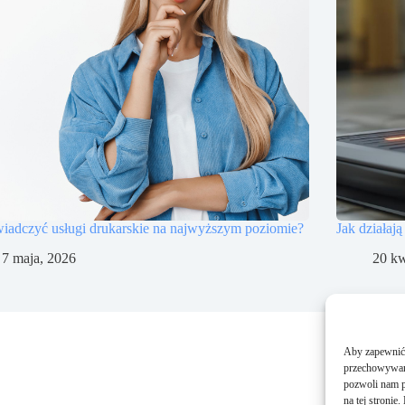
wiadczyć usługi drukarskie na najwyższym poziomie?
Jak działa
7 maja, 2026
20 kw
Aby zapewnić j
przechowywani
pozwoli nam p
na tej stroni