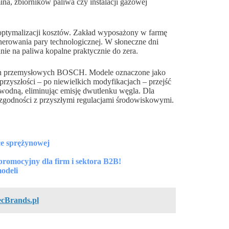
na, zbiorników paliwa czy instalacji gazowej
 optymalizacji kosztów. Zakład wyposażony w farmę
erowania pary technologicznej. W słoneczne dni
nie na paliwa kopalne praktycznie do zera.
tłach przemysłowych BOSCH. Modele oznaczone jako
zyszłości – po niewielkich modyfikacjach – przejść
 wodną, eliminując emisję dwutlenku węgla. Dla
 zgodności z przyszłymi regulacjami środowiskowymi.
ce sprężynowej
promocyjny dla firm i sektora B2B!
odeli
ecBrands.pl