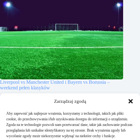
Liverpool vs Manchester United i Bayern vs Borussia –
weekend pełen klasyków
17 października, 2025
Zarządzaj zgodą
Aby zapewnić jak najlepsze wrażenia, korzystamy z technologii, takich jak pliki
cookie, do przechowywania i/lub uzyskiwania dostępu do informacji o urządzeniu.
Zgoda na te technologie pozwoli nam przetwarzać dane, takie jak zachowanie podczas
przeglądania lub unikalne identyfikatory na tej stronie. Brak wyrażenia zgody lub
Dodaj komentarz
wycofanie zgody może niekorzystnie wpłynąć na niektóre cechy i funkcje.