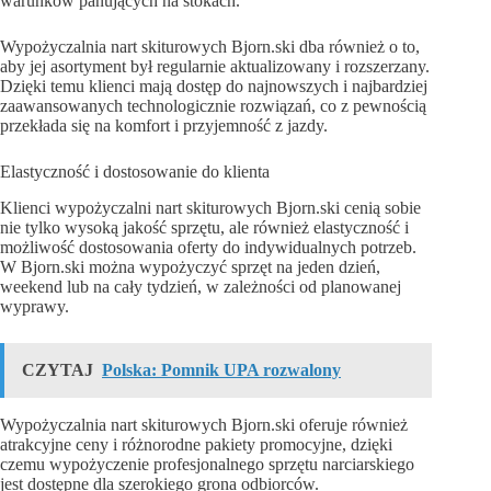
warunków panujących na stokach.
Wypożyczalnia nart skiturowych Bjorn.ski dba również o to,
aby jej asortyment był regularnie aktualizowany i rozszerzany.
Dzięki temu klienci mają dostęp do najnowszych i najbardziej
zaawansowanych technologicznie rozwiązań, co z pewnością
przekłada się na komfort i przyjemność z jazdy.
Elastyczność i dostosowanie do klienta
Klienci wypożyczalni nart skiturowych Bjorn.ski cenią sobie
nie tylko wysoką jakość sprzętu, ale również elastyczność i
możliwość dostosowania oferty do indywidualnych potrzeb.
W Bjorn.ski można wypożyczyć sprzęt na jeden dzień,
weekend lub na cały tydzień, w zależności od planowanej
wyprawy.
CZYTAJ
Polska: Pomnik UPA rozwalony
Wypożyczalnia nart skiturowych Bjorn.ski oferuje również
atrakcyjne ceny i różnorodne pakiety promocyjne, dzięki
czemu wypożyczenie profesjonalnego sprzętu narciarskiego
jest dostępne dla szerokiego grona odbiorców.