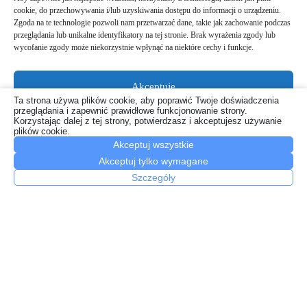
cookie, do przechowywania i/lub uzyskiwania dostępu do informacji o urządzeniu.
Zgoda na te technologie pozwoli nam przetwarzać dane, takie jak zachowanie podczas
przeglądania lub unikalne identyfikatory na tej stronie. Brak wyrażenia zgody lub
wycofanie zgody może niekorzystnie wpłynąć na niektóre cechy i funkcje.
Akceptuję
Jak działają wagi samochodowe?
Ta strona używa plików cookie, aby poprawić Twoje doświadczenia
przeglądania i zapewnić prawidłowe funkcjonowanie strony.
Odmów
20 kwietnia, 2026
Korzystając dalej z tej strony, potwierdzasz i akceptujesz używanie
plików cookie.
Akceptuj wszystkie
Zobacz preferencje
Akceptuj tylko wymagane
Polityka plików cookies
Szczegóły
Polityka prywatności
Dodaj komentarz
Musisz się
zalogować
, aby móc dodać komentarz.
Copyright © 2026
xportal.pl