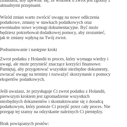
zmianami, aby upewnić się, że wniosek o zwrot jest zgodny z
aktualnymi przepisami.
Wśród zmian warto zwrócić uwagę na nowe odliczenia
podatkowe, zmiany w stawkach podatkowych oraz
ewentualne nowe wymogi dokumentacyjne. Być może
będziesz potrzebował dodatkowej pomocy, aby zrozumieć,
jak te zmiany wpłyną na Twój zwrot.
Podsumowanie i następne kroki
Zwrot podatku z Holandii to proces, który wymaga wiedzy i
uwagi, ale może przynieść znaczące korzyści finansowe.
Pamiętaj, aby przygotować wszystkie niezbędne dokumenty,
zwracać uwagę na terminy i rozważyć skorzystanie z pomocy
ekspertów podatkowych.
Jeśli uważasz, że przysługuje Ci zwrot podatku z Holandii,
pierwszym krokiem jest zgromadzenie wszystkich
niezbędnych dokumentów i skontaktowanie się z doradcą
podatkowym, który pomoże Ci przejść przez cały proces. Nie
przegap tej szansy na odzyskanie należnych Ci pieniędzy.
Brak powiązanych postów: