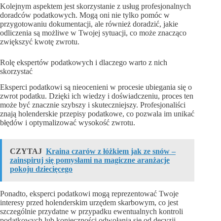
Kolejnym aspektem jest skorzystanie z usług profesjonalnych
doradców podatkowych. Mogą oni nie tylko pomóc w
przygotowaniu dokumentacji, ale również doradzić, jakie
odliczenia są możliwe w Twojej sytuacji, co może znacząco
zwiększyć kwotę zwrotu.
Rolę ekspertów podatkowych i dlaczego warto z nich
skorzystać
Eksperci podatkowi są nieocenieni w procesie ubiegania się o
zwrot podatku. Dzięki ich wiedzy i doświadczeniu, proces ten
może być znacznie szybszy i skuteczniejszy. Profesjonaliści
znają holenderskie przepisy podatkowe, co pozwala im unikać
błędów i optymalizować wysokość zwrotu.
CZYTAJ
Kraina czarów z łóżkiem jak ze snów –
zainspiruj się pomysłami na magiczne aranżacje
pokoju dziecięcego
Ponadto, eksperci podatkowi mogą reprezentować Twoje
interesy przed holenderskim urzędem skarbowym, co jest
szczególnie przydatne w przypadku ewentualnych kontroli
podatkowych lub konieczności odwołania się od decyzji