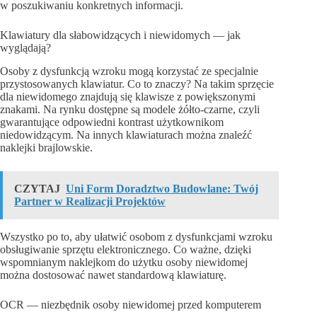
w poszukiwaniu konkretnych informacji.
Klawiatury dla słabowidzących i niewidomych — jak
wyglądają?
Osoby z dysfunkcją wzroku mogą korzystać ze specjalnie
przystosowanych klawiatur. Co to znaczy? Na takim sprzęcie
dla niewidomego znajdują się klawisze z powiększonymi
znakami. Na rynku dostępne są modele żółto-czarne, czyli
gwarantujące odpowiedni kontrast użytkownikom
niedowidzącym. Na innych klawiaturach można znaleźć
naklejki brajlowskie.
CZYTAJ
Uni Form Doradztwo Budowlane: Twój
Partner w Realizacji Projektów
Wszystko po to, aby ułatwić osobom z dysfunkcjami wzroku
obsługiwanie sprzętu elektronicznego. Co ważne, dzięki
wspomnianym naklejkom do użytku osoby niewidomej
można dostosować nawet standardową klawiaturę.
OCR — niezbędnik osoby niewidomej przed komputerem