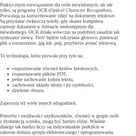
Praktycznym rozwiązaniem dla osób niewidomych, ale nie
tylko, są programy OCR (
Optical Character Recognition
).
Pozwalają na konwertowanie zdjęć na dokumenty tekstowe.
Są przydatne zwłaszcza wtedy, gdy skaner komputera
zapisuje dokument w formacie niedostępnym dla
niewidomego. OCR działa wówczas na podobnej zasadzie jak
syntezator mowy. Treść będzie odczytana głosowo, ponieważ
plik o rozszerzeniu .jpg lub .png. przybierze postać tekstową.
To technologia, która pozwala przy tym na:
rozpoznawanie również kodów kreskowych,
rozpoznawanie plików PDF,
pełne zachowanie koloru tekstu,
zachowanie układu strony i jej czytelności,
dzielenie obrazu.
Zapewnia też wiele innych udogodnień.
Potrzeby i możliwości użytkowników, również w grupie osób
z dysfunkcją wzroku, mogą być bardzo różne. Właśnie
dlatego tak bardzo liczy się indywidualnie podejście w
zakresie doboru sprzętu elektronicznego i oprogramowania.